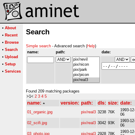
•
About
Search
•
Recent
•
Browse
Simple search
- Advanced search (
Help
)
•
Search
name:
path:
date:
•
Upload
•
Setup
•
Services
Found 209 matching packages
>1<
2
3
4
5
name:
version:
path:
dls:
size:
date:
1993-12
01_organic.jpg
pix/real3
3238
76K
06
1993-12
02_scifi.jpg
pix/real3
3042
93K
06
1993-12
03_photo.jpg
pix/real3
2928
78K