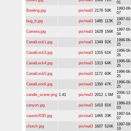
01
1993-08
Bowling.jpg
pix/real3
2178
50K
07
1997-02
bug_b.jpg
pix/real3
1485
113K
23
1997-05
Camera.jpg
pix/real3
1628
156K
04
1996-06
CanalLock1.jpg
pix/real3
1349
92K
25
1996-06
CanalLock3.jpg
pix/real3
1315
61K
26
1996-06
CanalLock4.jpg
pix/real3
1313
64K
26
1996-06
CanalLock5.jpg
pix/real3
1172
60K
25
1996-06
CanalLock6.jpg
pix/real3
1350
47K
25
2006-12
candle_scene.png
1.41
pix/real3
2012
1.0M
31
1996-03
canyon.jpg
pix/real3
1410
81K
03
1997-04
causticR3D.jpg
pix/real3
1465
33K
07
1997-08
church.jpg
pix/real3
1607
524K
19