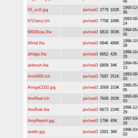
06
1993-12
03_scifi.jpg
pix/real3
2779
102K
06
1993-08
57Chevy.lzh
pix/real3
7758
168K
14
1994-05
68020cpu.lha
pix/real3
6810
303K
05
1996-10
Afinal.lha
pix/real3
6846
486K
28
1996-10
afridge.lha
pix/real3
6652
42K
28
1994-06
airbrush.lha
pix/real3
6808
34K
13
1993-08
Ami4000.lzh
pix/real3
7697
251K
03
1995-05
AmigaCD32.jpg
pix/real3
2009
153K
06
1993-08
AmiReal.lzh
pix/real3
7608
283K
03
1996-12
AmiRule.lha
pix/real3
6673
224K
29
1997-03
AmyReport.jpg
pix/real3
1796
40K
28
1996-03
anello.jpg
pix/real3
1501
36K
03