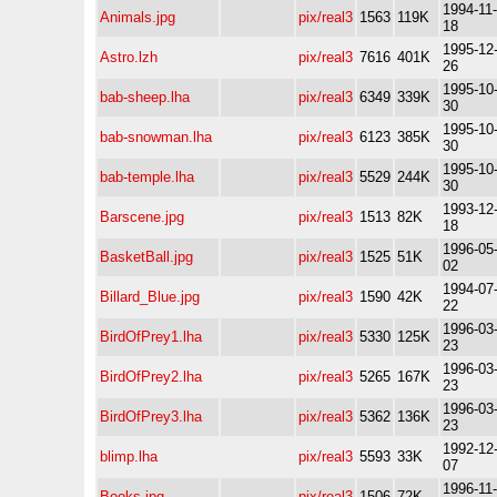
1994-11-
Animals.jpg
pix/real3
1563
119K
18
1995-12
Astro.lzh
pix/real3
7616
401K
26
1995-10
bab-sheep.lha
pix/real3
6349
339K
30
1995-10
bab-snowman.lha
pix/real3
6123
385K
30
1995-10
bab-temple.lha
pix/real3
5529
244K
30
1993-12
Barscene.jpg
pix/real3
1513
82K
18
1996-05
BasketBall.jpg
pix/real3
1525
51K
02
1994-07
Billard_Blue.jpg
pix/real3
1590
42K
22
1996-03
BirdOfPrey1.lha
pix/real3
5330
125K
23
1996-03
BirdOfPrey2.lha
pix/real3
5265
167K
23
1996-03
BirdOfPrey3.lha
pix/real3
5362
136K
23
1992-12
blimp.lha
pix/real3
5593
33K
07
1996-11-
Books.jpg
pix/real3
1506
72K