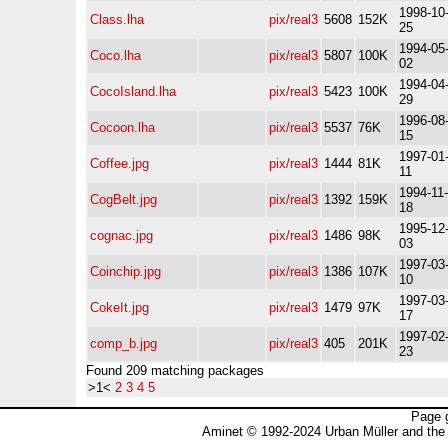
1998-10
Class.lha
pix/real3
5608
152K
25
1994-05
Coco.lha
pix/real3
5807
100K
02
1994-04
CocoIsland.lha
pix/real3
5423
100K
29
1996-08
Cocoon.lha
pix/real3
5537
76K
15
1997-01
Coffee.jpg
pix/real3
1444
81K
11
1994-11-
CogBelt.jpg
pix/real3
1392
159K
18
1995-12
cognac.jpg
pix/real3
1486
98K
03
1997-03
Coinchip.jpg
pix/real3
1386
107K
10
1997-03
CokeIt.jpg
pix/real3
1479
97K
17
1997-02
comp_b.jpg
pix/real3
405
201K
23
Found 209 matching packages
>1<
2
3
4
5
Page 
Aminet © 1992-2024 Urban Müller and the