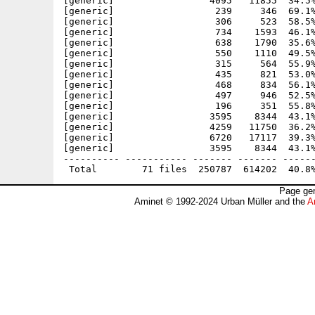
[generic]                 4095   11855  34.5%
[generic]                  239     346  69.1%
[generic]                  306     523  58.5%
[generic]                  734    1593  46.1%
[generic]                  638    1790  35.6%
[generic]                  550    1110  49.5%
[generic]                  315     564  55.9%
[generic]                  435     821  53.0%
[generic]                  468     834  56.1%
[generic]                  497     946  52.5%
[generic]                  196     351  55.8%
[generic]                 3595    8344  43.1%
[generic]                 4259   11750  36.2%
[generic]                 6720   17117  39.3%
[generic]                 3595    8344  43.1%
---------- ----------- ------- ------- ------
Page gen
Aminet © 1992-2024 Urban Müller and the
A