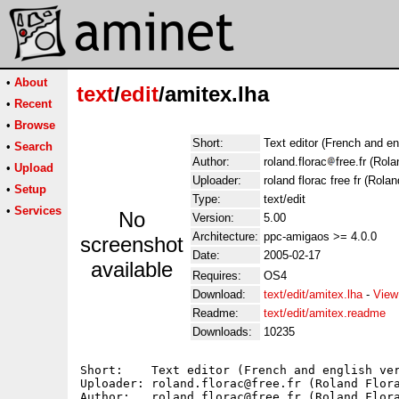
•
About
text
/
edit
/amitex.lha
•
Recent
•
Browse
Short:
Text editor (French and en
•
Search
Author:
roland.florac
free.fr (Rol
•
Upload
Uploader:
roland florac free fr (Rola
•
Setup
Type:
text/edit
•
Services
No
Version:
5.00
Architecture:
ppc-amigaos >= 4.0.0
screenshot
Date:
2005-02-17
available
Requires:
OS4
Download:
text/edit/amitex.lha
-
View
Readme:
text/edit/amitex.readme
Downloads:
10235
Short:	  Text editor (French and english versions)

Uploader: roland.florac@free.fr (Roland Flora
Author:   roland.florac@free.fr (Roland Flora