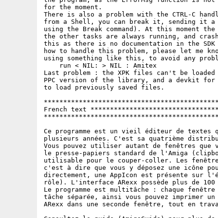
for the moment.

There is also a problem with the CTRL-C handl
from a Shell, you can break it, sending it a 
using the Break command). At this moment the 
the other tasks are always running, and crash
this as there is no documentation in the SDK 
how to handle this problem, please let me kno
using something like this, to avoid any probl
    run < NIL: > NIL : Amitex

Last problem : the XPK files can't be loaded 
PPC version of the library, and a devkit for 
to load previously saved files.

*********************************************
French text *********************************
*********************************************
Ce programme est un vieil éditeur de textes q
plusieurs années. C'est sa quatrième distribu
Vous pouvez utiliser autant de fenêtres que v
le presse-papiers standard de l'Amiga (clipbo
utilisable pour le couper-coller. Les fenêtre
c'est à dire que vous y déposez une icône pou
directement, une AppIcon est présente sur l'é
rôle). L'interface ARexx possède plus de 100 
Le programme est multitâche : chaque fenêtre 
tâche séparée, ainsi vous pouvez imprimer un 
ARexx dans une seconde fenêtre, tout en trava