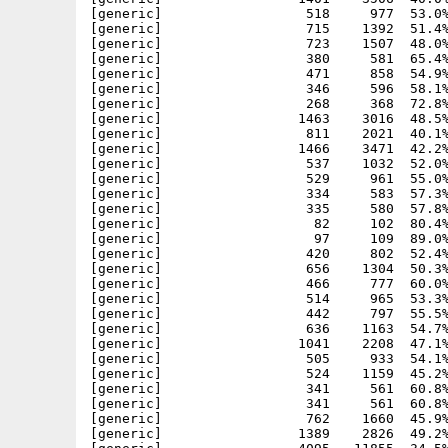
[generic]                  518     977  53.0%
[generic]                  715    1392  51.4%
[generic]                  723    1507  48.0%
[generic]                  380     581  65.4%
[generic]                  471     858  54.9%
[generic]                  346     596  58.1%
[generic]                  268     368  72.8%
[generic]                 1463    3016  48.5%
[generic]                  811    2021  40.1%
[generic]                 1466    3471  42.2%
[generic]                  537    1032  52.0%
[generic]                  529     961  55.0%
[generic]                  334     583  57.3%
[generic]                  335     580  57.8%
[generic]                   82     102  80.4%
[generic]                   97     109  89.0%
[generic]                  420     802  52.4%
[generic]                  656    1304  50.3%
[generic]                  466     777  60.0%
[generic]                  514     965  53.3%
[generic]                  442     797  55.5%
[generic]                  636    1163  54.7%
[generic]                 1041    2208  47.1%
[generic]                  505     933  54.1%
[generic]                  524    1159  45.2%
[generic]                  341     561  60.8%
[generic]                  341     561  60.8%
[generic]                  762    1660  45.9%
[generic]                 1389    2826  49.2%