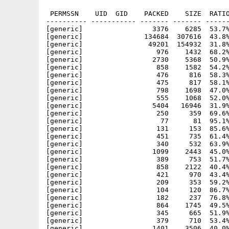
 PERMSSN    UID  GID    PACKED    SIZE  RATIO
---------- ----------- ------- ------- ------
[generic]                 3376    6285  53.7%
[generic]               134684  307616  43.8%
[generic]                49201  154932  31.8%
[generic]                  976    1432  68.2%
[generic]                 2730    5368  50.9%
[generic]                  858    1582  54.2%
[generic]                  476     816  58.3%
[generic]                  475     817  58.1%
[generic]                  798    1698  47.0%
[generic]                  555    1068  52.0%
[generic]                 5404   16946  31.9%
[generic]                  250     359  69.6%
[generic]                   77      81  95.1%
[generic]                  131     153  85.6%
[generic]                  451     735  61.4%
[generic]                  340     532  63.9%
[generic]                 1099    2443  45.0%
[generic]                  389     753  51.7%
[generic]                  858    2122  40.4%
[generic]                  421     970  43.4%
[generic]                  209     353  59.2%
[generic]                  104     120  86.7%
[generic]                  182     237  76.8%
[generic]                  864    1745  49.5%
[generic]                  345     665  51.9%
[generic]                  379     710  53.4%
[generic]                 1401    3506  40.0%