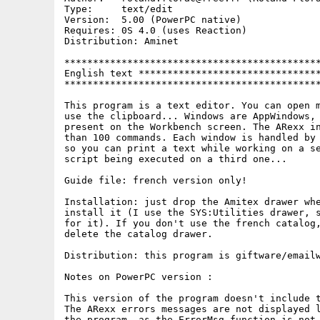
Type:	  text/edit

Version:  5.00 (PowerPC native)

Requires: 0S 4.0 (uses Reaction)

Distribution: Aminet

*********************************************
English text ********************************
*********************************************
This program is a text editor. You can open m
use the clipboard... Windows are AppWindows, 
present on the Workbench screen. The ARexx in
than 100 commands. Each window is handled by 
so you can print a text while working on a se
script being executed on a third one...

Guide file: french version only!

Installation: just drop the Amitex drawer whe
install it (I use the SYS:Utilities drawer, s
for it). If you don't use the french catalog,
delete the catalog drawer.

Distribution: this program is giftware/emailw
Notes on PowerPC version :

This version of the program doesn't include t
The ARexx errors messages are not displayed l
the program, as the ErrorMsg function is not 