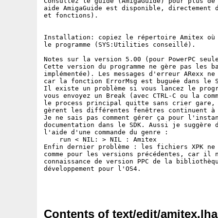
Consultez le guide (AmigaGuide) pour plus de 
aide AmigaGuide est disponible, directement d
et fonctions).

Installation: copiez le répertoire Amitex où 
le programme (SYS:Utilities conseillé).

Notes sur la version 5.00 (pour PowerPC seule
Cette version du programme ne gère pas les ba
implémentée). Les messages d'erreur ARexx ne 
car la fonction ErrorMsg est buguée dans le S
Il existe un problème si vous lancez le progr
vous envoyez un Break (avec CTRL-C ou la comm
le process principal quitte sans crier gare, 
gèrent les différentes fenêtres continuent à 
Je ne sais pas comment gérer ça pour l'instan
documentation dans le SDK. Aussi je suggère d
l'aide d'une commande du genre :

    run < NIL: > NIL : Amitex

Enfin dernier problème : les fichiers XPK ne 
comme pour les versions précédentes, car il n
connaissance de version PPC de la bibliothèqu
développement pour l'OS4.

Contents of text/edit/amitex.lha