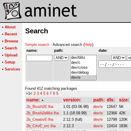
•
About
Search
•
Recent
•
Browse
Simple search
- Advanced search (
Help
)
•
Search
name:
path:
date:
•
Upload
•
Setup
•
Services
Found 412 matching packages
>1<
2
3
4
5
6
7
8
9
name:
version:
path:
dls:
size:
2b_Brush2E.lha
1.01 (03.06.98)
dev/e
12647
5K
2b_Brush2eMui.lha
1.1 (18.09.99)
dev/e
12366
42K
2b_CreativE.lha
2.12.3 (full)
dev/e
12799
120K
2b_CrtvE_src.lha
2.12.3
dev/e
12414
183K