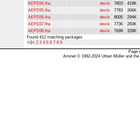
AEPD34.lha
dev/e
7803
419K
AEPD35.lha
dev/e
7783
266K
AEPD36.lha
dev/e
8005
294K
AEPD37.lha
dev/e
7736
283K
AEPD38.lha
dev/e
7699
328K
Found 412 matching packages
>1<
2
3
4
5
6
7
8
9
Page 
Aminet © 1992-2024 Urban Müller and the