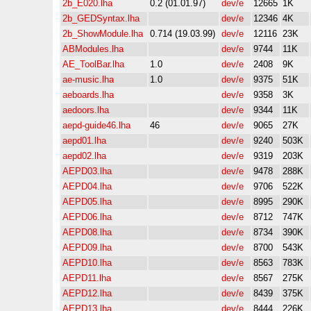
2b_E020.lha
0.2 (01.01.97)
dev/e
12665
1K
2b_GEDSyntax.lha
dev/e
12346
4K
2b_ShowModule.lha
0.714 (19.03.99)
dev/e
12116
23K
ABModules.lha
dev/e
9744
11K
AE_ToolBar.lha
1.0
dev/e
2408
9K
ae-music.lha
1.0
dev/e
9375
51K
aeboards.lha
dev/e
9358
3K
aedoors.lha
dev/e
9344
11K
aepd-guide46.lha
46
dev/e
9065
27K
aepd01.lha
dev/e
9240
503K
aepd02.lha
dev/e
9319
203K
AEPD03.lha
dev/e
9478
288K
AEPD04.lha
dev/e
9706
522K
AEPD05.lha
dev/e
8995
290K
AEPD06.lha
dev/e
8712
747K
AEPD08.lha
dev/e
8734
390K
AEPD09.lha
dev/e
8700
543K
AEPD10.lha
dev/e
8563
783K
AEPD11.lha
dev/e
8567
275K
AEPD12.lha
dev/e
8439
375K
AEPD13.lha
dev/e
8444
226K