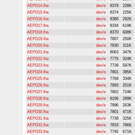
AEPD14.lha
dev/e
8379
228K
AEPD15.lha
dev/e
8374
225K
AEPD16.lha
dev/e
8380
292K
AEPD17.lha
dev/e
8334
619K
AEPD18.lha
dev/e
8370
608K
AEPD19.lha
dev/e
7807
250K
AEPD20.lha
dev/e
7830
311K
AEPD21.lha
dev/e
8063
347K
AEPD22.lha
dev/e
7775
324K
AEPD23.lha
dev/e
7739
597K
AEPD24.lha
dev/e
7801
395K
AEPD25.lha
dev/e
7768
334K
AEPD26.lha
dev/e
7893
251K
AEPD27.lha
dev/e
7802
724K
AEPD28.lha
dev/e
8106
289K
AEPD29.lha
dev/e
7896
263K
AEPD30.lha
dev/e
7801
471K
AEPD31.lha
dev/e
7738
325K
AEPD32.lha
dev/e
7833
786K
AEPD33.lha
dev/e
7745
671K