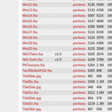
Mini12.lha
pix/textu
5136
555K
19
Mini13.lha
pix/textu
5133
479K
19
Mini14.lha
pix/textu
5097
511K
19
Mini15.lha
pix/textu
5147
484K
19
Mini16.lha
pix/textu
5280
594K
19
Mini17.lha
pix/textu
5114
615K
19
Mini18.lha
pix/textu
5124
297K
19
Mini19.lha
pix/textu
5154
439K
19
Mini20.lha
pix/textu
5125
326K
19
N42-Flarts.lha
v1.0
pix/textu
5025
307K
19
N42-Sorfs.lha
v1.0
pix/textu
5109
378K
19
PKTextures.lha
pix/textu
5264
2.3M
19
Tex2Birdie2AGA.lha
pix/textu
5293
84K
199
Tile00idx.jpg
pix/textu
991
56K
19
Tile00x.lha
pix/textu
5266
1.1M
19
Tile01idx.jpg
pix/textu
948
45K
19
Tile01x.lha
pix/textu
5312
1.0M
19
Tile02idx.jpg
pix/textu
954
57K
19
Tile02x.lha
pix/textu
5219
1.3M
19
Tile03idx.jpg
pix/textu
967
55K
19