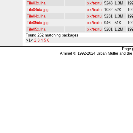
Tile03x.lha
pix/textu
5248
1.3M
19
Tile04idx.jpg
pix/textu
1082
52K
19
Tile04x.lha
pix/textu
5231
1.3M
19
Tile05idx.jpg
pix/textu
946
51K
19
Tile05x.lha
pix/textu
5201
1.2M
19
Found 252 matching packages
>1<
2
3
4
5
6
Page 
Aminet © 1992-2024 Urban Müller and the