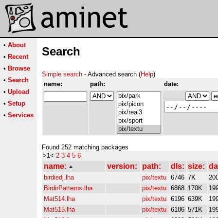
•
About
Search
•
Recent
•
Browse
Simple search
- Advanced search (
Help
)
•
Search
name:
path:
date:
•
Upload
•
Setup
•
Services
Found 252 matching packages
>1<
2
3
4
5
6
name:
version:
path:
dls:
size:
da
birdiedj.lha
pix/textu
6746
7K
20
BirdirPatterns.lha
pix/textu
6868
170K
19
Mat514.lha
pix/textu
6196
639K
19
Mat515.lha
pix/textu
6186
571K
19