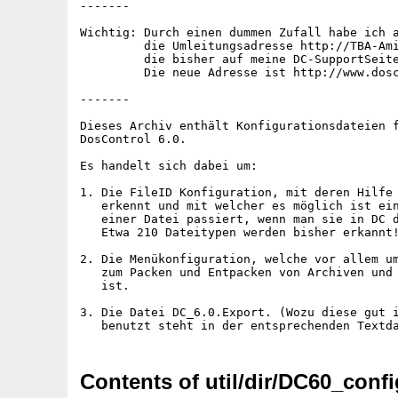
-------

Wichtig: Durch einen dummen Zufall habe ich a
         die Umleitungsadresse http://TBA-Ami
         die bisher auf meine DC-SupportSeite
         Die neue Adresse ist http://www.dosc
-------

Dieses Archiv enthält Konfigurationsdateien f
DosControl 6.0.

Es handelt sich dabei um:

1. Die FileID Konfiguration, mit deren Hilfe 
   erkennt und mit welcher es möglich ist ein
   einer Datei passiert, wenn man sie in DC d
   Etwa 210 Dateitypen werden bisher erkannt!
2. Die Menükonfiguration, welche vor allem um
   zum Packen und Entpacken von Archiven und 
   ist.

3. Die Datei DC_6.0.Export. (Wozu diese gut i
Contents of util/dir/DC60_confi