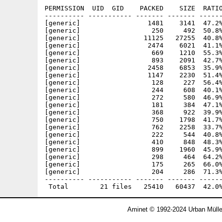
PERMISSION  UID  GID    PACKED    SIZE  RATIO
---------- ----------- ------- ------- ------
[generic]                 1481    3141  47.2%
[generic]                  250     492  50.8%
[generic]                11125   27255  40.8%
[generic]                 2474    6021  41.1%
[generic]                  669    1210  55.3%
[generic]                  893    2091  42.7%
[generic]                 2458    6853  35.9%
[generic]                 1147    2230  51.4%
[generic]                  128     227  56.4%
[generic]                  244     608  40.1%
[generic]                  272     580  46.9%
[generic]                  181     384  47.1%
[generic]                  368     922  39.9%
[generic]                  750    1798  41.7%
[generic]                  762    2258  33.7%
[generic]                  222     544  40.8%
[generic]                  410     848  48.3%
[generic]                  899    1960  45.9%
[generic]                  298     464  64.2%
[generic]                  175     265  66.0%
[generic]                  204     286  71.3%
---------- ----------- ------- ------- ------
Aminet © 1992-2024 Urban Mülle