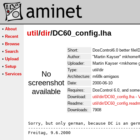
•
About
util
/
dir
/DC60_config.lha
•
Recent
•
Browse
Short:
DosControl6.0 better file
•
Search
Author:
"Martin Kayser" mkhome
•
Upload
Uploader:
Martin Kayser <mkhome g
•
Setup
Type:
util/dir
No
•
Services
Architecture:
m68k-amigaos
screenshot
Date:
2000-06-10
available
Requires:
DosControl 6.0, and some
Download:
util/dir/DC60_config.lha
-
Readme:
util/dir/DC60_config.read
Downloads:
7908
Sorry, but only german, because DC is an germ
---------------------------------------------
Freitag, 9.6.2000
